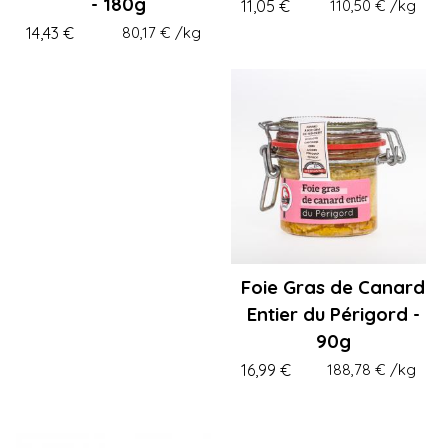
- 180g
11,05 €
110,50 €
/kg
14,43 €
80,17 €
/kg
Foie Gras de Canard
Entier du Périgord -
90g
16,99 €
188,78 €
/kg