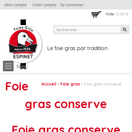
Aller au
Mon compte
Créer compte
Se connecter
contenu
Vide
0,00 €
principal
Boutique en ligne
Foie gras Espinet
Le foie gras par tradition
Menu
Foie
Accueil
»
Foie gras
» Foie gras conserve
Vous êtes ici
gras conserve
Foie gras conserve