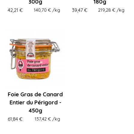
300g
180g
42,21 €
140,70 €
/kg
39,47 €
219,28 €
/kg
Foie Gras de Canard
Entier du Périgord -
450g
61,84 €
137,42 €
/kg