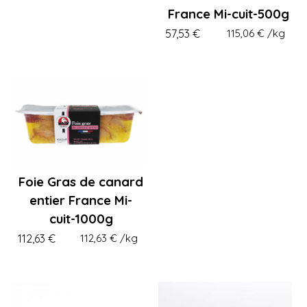
France Mi-cuit-500g
57,53 €
115,06 €
/kg
Foie Gras de canard
entier France Mi-
cuit-1000g
112,63 €
112,63 €
/kg