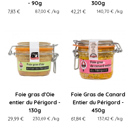
- 90g
300g
7,83 €
87,00 €
/kg
42,21 €
140,70 €
/kg
Foie gras d'Oie
Foie Gras de Canard
entier du Périgord -
Entier du Périgord -
130g
450g
29,99 €
230,69 €
/kg
61,84 €
137,42 €
/kg