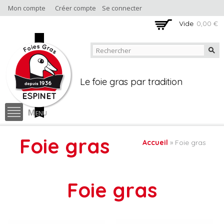
Aller au
Mon compte
Créer compte
Se connecter
contenu
Vide
0,00 €
principal
Boutique en ligne
Foie gras Espinet
Le foie gras par tradition
Menu
Foie gras
Accueil
» Foie gras
Vous êtes ici
Foie gras