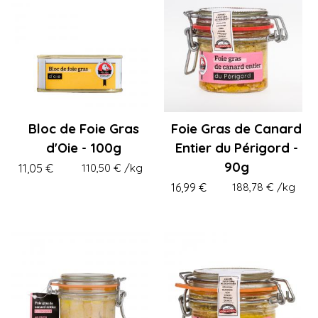
Bloc de Foie Gras
Foie Gras de Canard
d'Oie - 100g
Entier du Périgord -
90g
11,05 €
110,50 €
/kg
16,99 €
188,78 €
/kg