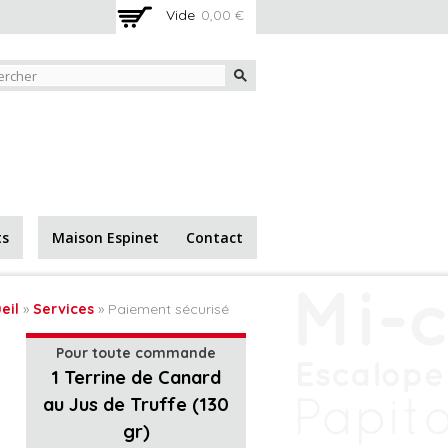
Vide
0,00 €
net
Maison Espinet
Contact
ts
eil
»
Services
» Paiement sécurisé
 êtes ici
Pour toute commande
1 Terrine de Canard
au Jus de Truffe (130
gr)