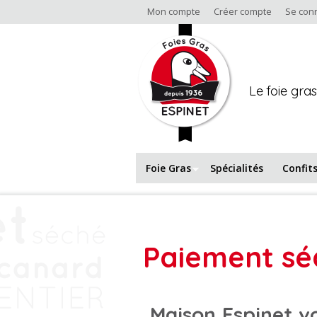
Mon compte
Créer compte
Se con
Boutiq
Le foie gras
Foie Gras
Spécialités
Confit
Paiement sé
Maison Espinet v