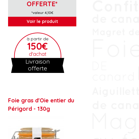
OFFERTE*
*valeur 4,10€
Voir le produit
à partir de
150€
d'achat
Livraison
offerte
Foie gras d'Oie entier du
Périgord - 130g